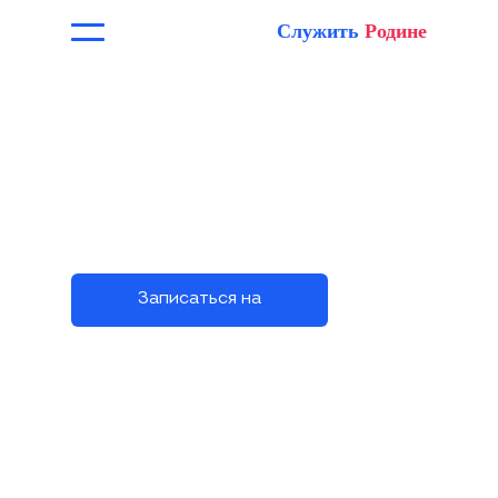
Служить
Родине
Работа по контракту
на СВО
Стабильность, признание и
защита
Записаться на
службу
₽
до 10 000 000
Списание долгов