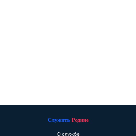
Служить
Родине
О службе