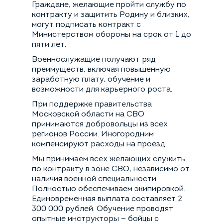
Граждане, желающие пройти службу по
контракту и защитить Родину и близких,
могут подписать контракт с
Министерством обороны на срок от 1 до
пяти лет.
Военнослужащие получают ряд
преимуществ, включая повышенную
заработную плату, обучение и
возможности для карьерного роста.
Рассчитать стоимость
При поддержке правительства
перевозки
Московской области на СВО
принимаются добровольцы из всех
Мы поможем! Оставьте свои
регионов России. Иногородним
контакты и наш специалист
компенсируют расходы на проезд.
Получить консультацию
свяжется с вами
Мы принимаем всех желающих служить
по контракту в зоне СВО, независимо от
наличия военной специальности.
Полностью обеспечиваем экипировкой.
Спасибо
Единовременная выплата составляет 2
300 000 рублей. Обучение проводят
Ваша заявка принята. В ближайшее время
опытные инструкторы — бойцы с