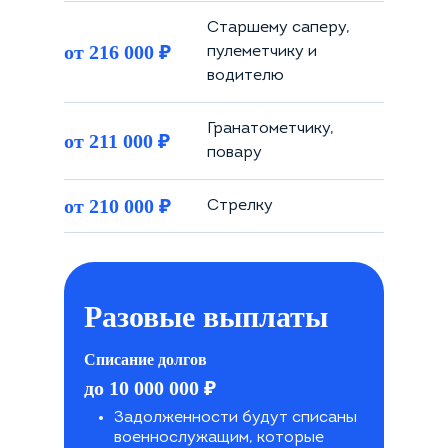
Старшему саперу,
₽
от 216 000
пулеметчику и
водителю
Гранатометчику,
₽
от 211 000
повару
₽
от 210 000
Стрелку
Разовые выплаты
Списание долгов
₽
до 10 000 000
Задолженности будут списаны
военнослужащим, которые